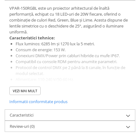
Lumini de scenă
VPAR-150RGBL este un proiector arhitectural de înaltă
Proiectoare (LED fixe)
performanță, echipat cu 18 LED-uri de 20W fiecare, oferind o
Lumini Teatru
combinație de culori Red, Green, Blue și Lime. Acesta dispune de
lentile simetrice cu o deschidere de 25°, asigurând o iluminare
Proiectoare PAR
uniformă.
Accesorii
Caracteristici tehnice:
Scanere
Flux luminos: 6285 lm și 1270 lux la 5 metri.
Consum de energie: 153 W.
Moving head
Conexiuni DMX/Power prin cabluri hibride cu mufe IP67.
Moving Spot
Compatibil cu console RDM pentru anumite parametri.
Moving Wash
Protocol de control DMX pe 2 până la 8 canale, în funcție de
modul selectat.
Moving Beam
Alimentare: 110-240 V/50-60 Hz.
Moving head hibrid (BSW)
Rată de refresh selectabilă între 900 Hz și 3600 Hz.
VEZI MAI MULT
Răcire prin convecție.
Controlere
Carcasă din aluminiu turnat, vopsită în gri-alb RAL 9002.
Controlere simple
Informatii conformitate produs
Protecție IP66 împotriva prafului și stropilor de apă.
Rezistență la șocuri IK07, protejat împotriva unui șoc mecanic
Console DMX
Caracteristici
de 2 jouli.
Software DMX
Valvă de depresurizare cu diafragmă sigilată.
Wireless DMX
Review-uri
(0)
Dimensiunile sunt de 15.
Efecte de lumină