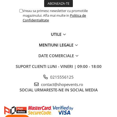
Dimmer & Switch Packs
Vreau sa primesc newsletter cu promotiile
Efecte Speciale
magazinului. Afla mai multe in
Politica de
Consumabile - Lichid
Confidentialitate
Lichid de fum
Lichid Baloane
UTILE
Lichid Zapada
MENTIUNI LEGALE
Filtre lichid & Accesorii
Masini Fum
DATE COMERCIALE
Masini Zapada
SUPORT CLIENTI
LUNI - VINERI | 09:00 - 18:00
Masini Baloane
0215556125
Masini CO2
contact@shopevents.ro
Masini artificii
SOCIAL
URMARESTE-NE IN SOCIAL MEDIA
Ventilatoare
Cabluri și conectori
Cabluri asamblate