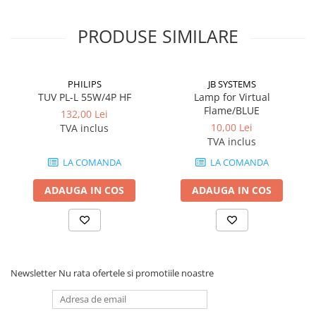
Globuri Disco
Lasere
PRODUSE SIMILARE
Efecte DJ & Club
Stroboscoape LED
UV & Blacklight
PHILIPS
JB SYSTEMS
TUV PL-L 55W/4P HF
Lamp for Virtual
Lumină Arhitecturală
Flame/BLUE
132,00 Lei
Exterior
10,00 Lei
TVA inclus
Interior
TVA inclus
Decor
LA COMANDA
LA COMANDA
Controler și alimentare
ADAUGA IN COS
ADAUGA IN COS
Cabluri și accesorii
Lămpi
​​Halogen
​​Descărcare
​​Lumină UV și neagră
Newsletter
Nu rata ofertele si promotiile noastre
Alimentare & Distribuție
Distribuitoare de putere