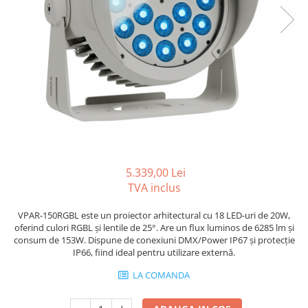
Boxe Pasive
Boxe Active
Boxe Portabile
Huse Boxe
Piese & componente - Boxe
Accesorii & Hardware
Woofere
Tweeters
Filtre audio
5.339,00 Lei
Difuzoare coaxiale
TVA inclus
Microfoane
VPAR-150RGBL este un proiector arhitectural cu 18 LED-uri de 20W,
Microfoane cu fir
oferind culori RGBL și lentile de 25°. Are un flux luminos de 6285 lm și
Microfoane wireless
consum de 153W. Dispune de conexiuni DMX/Power IP67 și protecție
IP66, fiind ideal pentru utilizare externă.
Accesorii Microfoane
Mixere audio
LA COMANDA
Mixere pentru instalații