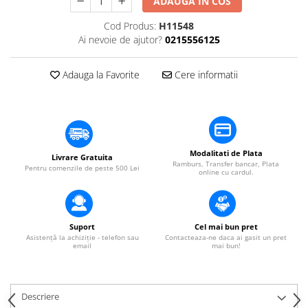
ADAUGA IN COS
Mixere DJ
Mixere PA (Public Address)
Cod Produs:
H11548
Instalații audio
Ai nevoie de ajutor?
0215556125
Boxe PA (Public Address)
Adauga la Favorite
Cere informatii
Control Audio
Amplificatoare
Microfoane Desk
Accesorii
Playere Audio
Modalitati de Plata
Livrare Gratuita
Ramburs, Transfer bancar, Plata
Pentru comenzile de peste 500 Lei
MP3 & USB players
online cu cardul.
CD players
Amplificatoare
Suport
Cel mai bun pret
Căști
Asistență la achiziție - telefon sau
Contacteaza-ne daca ai gasit un pret
email
mai bun!
Sisteme asistență auditivă
Procesoare & Convertoare
Efecte Lumini
Descriere