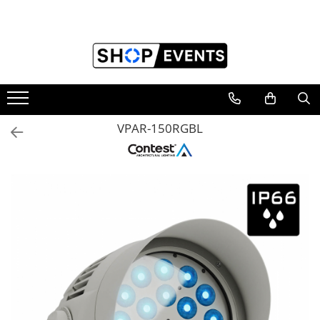
Toate Produsele
Articole petrecere
Memorii USB
Memorii USB din Lemn
VPAR-150RGBL
Memorii USB cu pix si cutie lemn
Memorii USB Cristal in Cutie
Memorie USB Stick dop de pluta
Memorie USB forma de inima lemn
Album Foto sau Guestbook
Audio GuestBook
Panou Foto
Props & Creativitate
Audio
Boxe