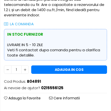
​​Descărcare
Sisteme asistență auditivă
telecomanda cu fir. Are o capacitate a rezervorului de
​​Lumină UV și neagră
1.2 L și un debit de 1400 cu.ft./min, fiind ideală pentru
Procesoare & Convertoare
Alimentare & Distribuție
evenimente indoor.
Distribuitoare de putere
LA COMANDA
Dimmer & Switch Packs
IN STOC FURNIZOR
LIVRARE IN 5 - 10 ZILE
Veti fi contactat dupa comanda pentru a clarifica
toate detaliile.
ADAUGA IN COS
Cod Produs:
B04891
Ai nevoie de ajutor?
0215556125
Adauga la Favorite
Cere informatii