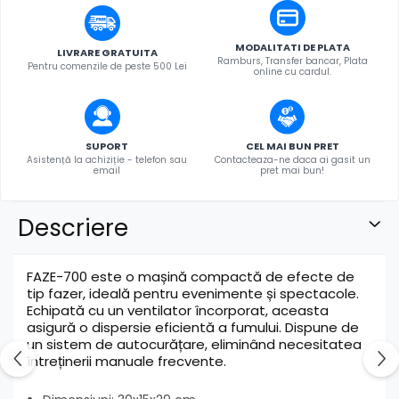
MODALITATI DE PLATA
LIVRARE GRATUITA
Ramburs, Transfer bancar, Plata
Pentru comenzile de peste 500 Lei
online cu cardul.
SUPORT
CEL MAI BUN PRET
Asistență la achiziție - telefon sau
Contacteaza-ne daca ai gasit un
email
pret mai bun!
Descriere
FAZE-700 este o mașină compactă de efecte de
tip fazer, ideală pentru evenimente și spectacole.
Echipată cu un ventilator încorporat, aceasta
asigură o dispersie eficientă a fumului. Dispune de
un sistem de autocurățare, eliminând necesitatea
întreținerii manuale frecvente.