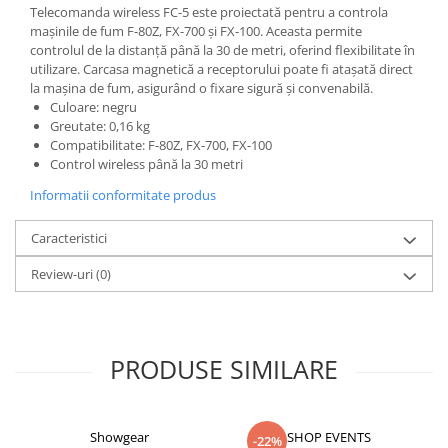
Telecomanda wireless FC-5 este proiectată pentru a controla
mașinile de fum F-80Z, FX-700 și FX-100. Aceasta permite
controlul de la distanță până la 30 de metri, oferind flexibilitate în
utilizare. Carcasa magnetică a receptorului poate fi atașată direct
la mașina de fum, asigurând o fixare sigură și convenabilă.
Culoare: negru
Greutate: 0,16 kg
Compatibilitate: F-80Z, FX-700, FX-100
Control wireless până la 30 metri
Informatii conformitate produs
Caracteristici
Review-uri
(0)
PRODUSE SIMILARE
Showgear
SHOP EVENTS
-22%