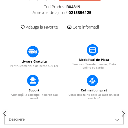
​​Descărcare
Sisteme asistență auditivă
Cod Produs:
B04819
​​Lumină UV și neagră
Ai nevoie de ajutor?
0215556125
Procesoare & Convertoare
Alimentare & Distribuție
Distribuitoare de putere
Adauga la Favorite
Cere informatii
Dimmer & Switch Packs
Modalitati de Plata
Livrare Gratuita
Ramburs, Transfer bancar, Plata
Pentru comenzile de peste 500 Lei
online cu cardul.
Suport
Cel mai bun pret
Asistență la achiziție - telefon sau
Contacteaza-ne daca ai gasit un pret
email
mai bun!
Descriere