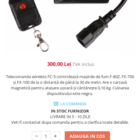
Cabluri de alimentare
Accesorii Microfoane
Software DMX
Conectori
Mixere audio
Wireless DMX
Conectori Pro
Efecte de lumină
Mixere pentru instalații
Conectori Standard
Mixere DJ
Globuri Disco
Legături de cabluri
Mixere PA (Public Address)
Lasere
Instalații audio
Efecte DJ & Club
Stroboscoape LED
Boxe PA (Public Address)
300,00 Lei
TVA inclus
UV & Blacklight
Control Audio
Lumină Arhitecturală
Amplificatoare
Telecomanda wireless FC-5 controlează mașinile de fum F-80Z, FX-700
și FX-100 de la o distanță de până la 30 de metri. Are o carcasă
Microfoane Desk
Exterior
magnetică pentru atașare ușoară și cântărește 0,16 kg. Culoarea
Accesorii
Interior
dispozitivului este negru.
Playere Audio
Decor
LA COMANDA
Controler și alimentare
MP3 & USB players
IN STOC FURNIZOR
Cabluri și accesorii
LIVRARE IN 5 - 10 ZILE
CD players
Veti fi contactat dupa comanda pentru a clarifica toate detaliile.
Lămpi
Amplificatoare
​​Halogen
Căști
ADAUGA IN COS