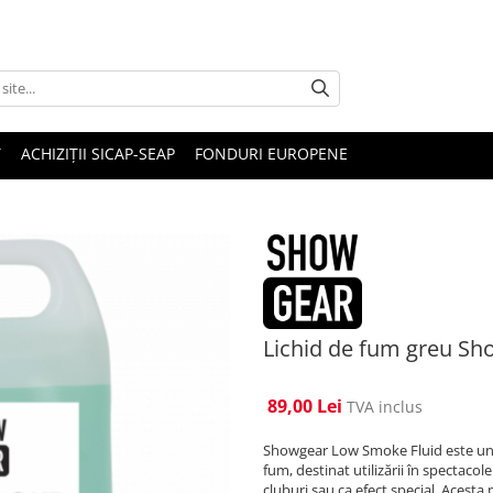
T
ACHIZIȚII SICAP-SEAP
FONDURI EUROPENE
Lichid de fum greu Sh
89,00 Lei
TVA inclus
Showgear Low Smoke Fluid este un l
fum, destinat utilizării în spectacol
cluburi sau ca efect special. Acesta