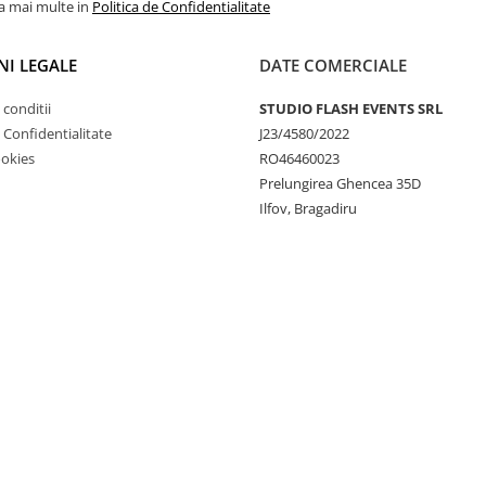
la mai multe in
Politica de Confidentialitate
NI LEGALE
DATE COMERCIALE
 conditii
STUDIO FLASH EVENTS SRL
e Confidentialitate
J23/4580/2022
ookies
RO46460023
Prelungirea Ghencea 35D
Ilfov, Bragadiru