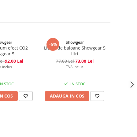
owgear
Showgear
-5%
fum efect CO2
Lichid de baloane Showgear 5
Lichid S
gear 5l
litri
Mașini de 
Lei
92,00 Lei
77,00 Lei
73,00 Lei
 inclus
TVA inclus
IN STOC
IN STOC
N COS
ADAUGA IN COS
ADAUG