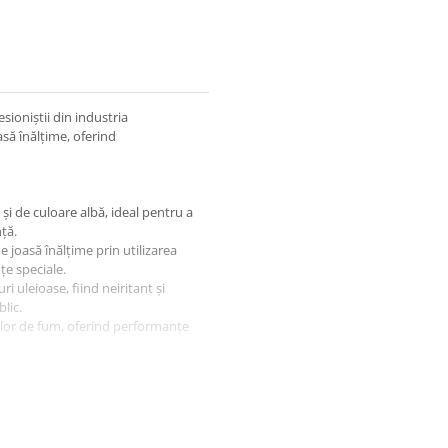
ioniștii din industria
să înălțime, oferind
i de culoare albă, ideal pentru a
ță.
 joasă înălțime prin utilizarea
țe speciale.
i uleioase, fiind neiritant și
blic.
ilor de fum, oferind performanțe
 fum de joasă înălțime, dens și
nimente.
i neplăcute sau reziduuri,