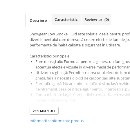
Mixere DJ
Mixere PA (Public Address)
Instalații audio
Caracteristici
Review-uri
(0)
Descriere
Boxe PA (Public Address)
Control Audio
Showgear Low Smoke Fluid este soluția ideală pentru profes
divertismentului care doresc să creeze efecte de fum de joa
Amplificatoare
performanțe de înaltă calitate și siguranță în utilizare.
Microfoane Desk
Accesorii
Caracteristici principale:
Fum dens și alb: Formulat pentru a genera un fum gros ș
Playere Audio
accentua efectele vizuale în diverse medii de performan
MP3 & USB players
Utilizare cu gheață: Permite crearea unui efect de fum de
gheții, fără a necesita dioxid de carbon sau alte substan
CD players
Formulă sigură: Nu are miros neplăcut și nu lasă reziduur
Amplificatoare
neinflamabil, ceea ce îl face sigur pentru interpreți și pu
Compatibilitate largă: Compatibil cu majoritatea mașin
Căști
fiabile în diverse aplicații.
Sisteme asistență auditivă
Avantaje:
VEZI MAI MULT
Procesoare & Convertoare
Efecte vizuale impresionante: Ideal pentru crearea unui
Informatii conformitate produs
alb, care îmbunătățește atmosfera în spectacole și eve
Efecte Lumini
Siguranță în utilizare: Formulă non-toxică, fără mirosur