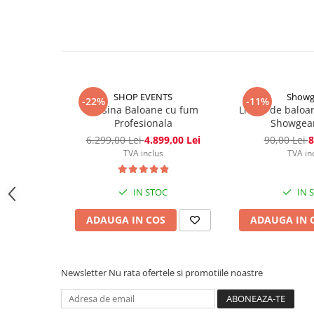
Lumini de scenă
asigurând un mediu curat și sigur.
Ușor de utilizat: Poate fi folosit cu majoritatea mașinil
Proiectoare (LED fixe)
necesita echipamente speciale.
Lumini Teatru
Proiectoare PAR
Accesorii
Scanere
SHOP EVENTS
Showg
-22%
-11%
Masina Baloane cu fum
Lichid de baloa
Moving head
Profesionala
Showgear 
Moving Spot
6.299,00 Lei
4.899,00 Lei
90,00 Lei
8
Moving Wash
TVA inclus
TVA in
Moving Beam
Moving head hibrid (BSW)
IN STOC
IN 
Controlere
ADAUGA IN COS
ADAUGA IN 
Controlere simple
Console DMX
Software DMX
Newsletter
Nu rata ofertele si promotiile noastre
Wireless DMX
Efecte de lumină