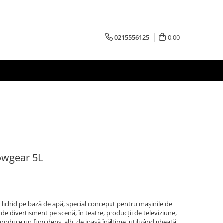
0215556125
0,00
owgear 5L
ichid pe bază de apă, special conceput pentru mașinile de
e de divertisment pe scenă, în teatre, producții de televiziune,
 produce un fum dens, alb, de joasă înălțime, utilizând gheață