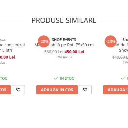
or de fum standard, fără a
PRODUSE SIMILARE
ear
SHOP EVENTS
Sh
-20%
-23%
ne concentrat
Masă Pliabilă pe Roti 75x50 cm
Lichid de 
5 litri
Show
566,00 Lei
450,00 Lei
0,00 Lei
119,00 
TVA inclus
clus
TVA
STOC
IN STOC
COS
ADAUGA IN COS
ADAUGA I