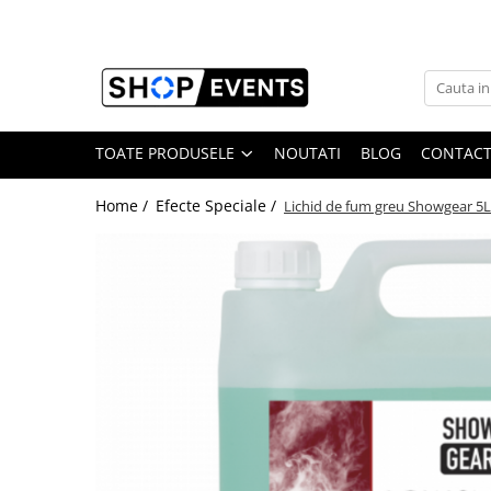
Toate Produsele
Articole petrecere
Memorii USB
TOATE PRODUSELE
NOUTATI
BLOG
CONTAC
Memorii USB din Lemn
Home /
Efecte Speciale /
Lichid de fum greu Showgear 5L
Memorii USB cu pix si cutie lemn
Memorii USB Cristal in Cutie
Memorie USB Stick dop de pluta
Memorie USB forma de inima lemn
Album Foto sau Guestbook
Audio GuestBook
Panou Foto
Props & Creativitate
Audio
Boxe