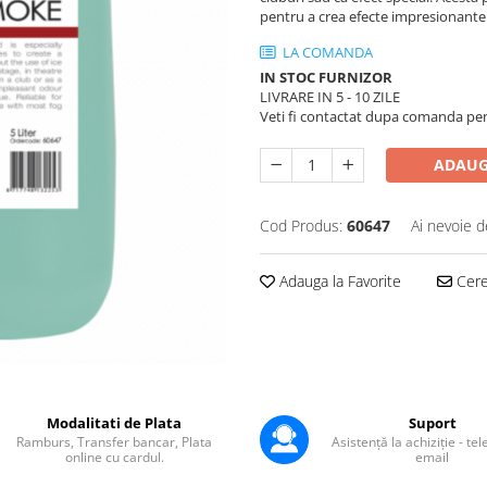
pentru a crea efecte impresionante
LA COMANDA
IN STOC FURNIZOR
LIVRARE IN 5 - 10 ZILE
Veti fi contactat dupa comanda pentr
ADAUG
Cod Produs:
60647
Ai nevoie d
Adauga la Favorite
Cere 
Modalitati de Plata
Suport
Ramburs, Transfer bancar, Plata
Asistență la achiziție - te
online cu cardul.
email