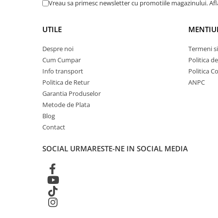
Vreau sa primesc newsletter cu promotiile magazinului. Af
Globuri Disco
Lasere
UTILE
MENTIU
Efecte DJ & Club
Stroboscoape LED
Despre noi
Termeni si
UV & Blacklight
Cum Cumpar
Politica d
Lumină Arhitecturală
Info transport
Politica C
Politica de Retur
ANPC
Exterior
Garantia Produselor
Interior
Metode de Plata
Decor
Blog
Controler și alimentare
Contact
Cabluri și accesorii
Lămpi
SOCIAL
URMARESTE-NE IN SOCIAL MEDIA
​​Halogen
​​Descărcare
​​Lumină UV și neagră
Alimentare & Distribuție
Distribuitoare de putere