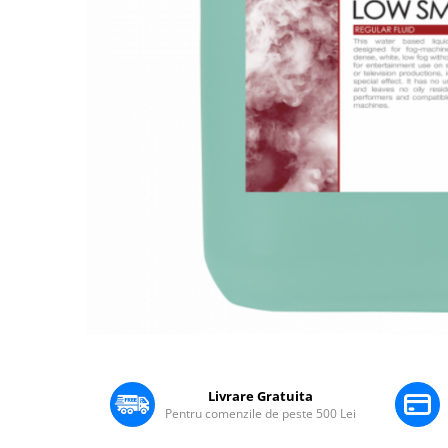
Boxe Pasive
Boxe Active
Boxe Portabile
Huse Boxe
Piese & componente - Boxe
Accesorii & Hardware
Woofere
Tweeters
Filtre audio
Difuzoare coaxiale
Microfoane
Microfoane cu fir
Microfoane wireless
Distribuie
Accesorii Microfoane
pe
Facebook
Mixere audio
Livrare Gratuita
Pentru comenzile de peste 500 Lei
Mixere pentru instalații