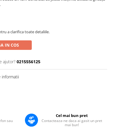
.
u a clarifica toate detaliile.
A IN COS
e ajutor?
0215556125
informatii
Cel mai bun pret
lefon sau
Contacteaza-ne daca ai gasit un pret
mai bun!