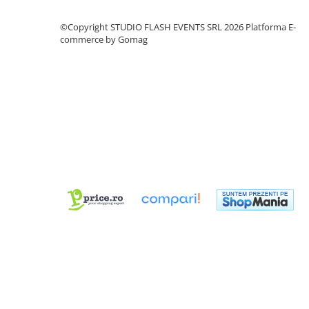
Dimmer & Switch Packs
©Copyright STUDIO FLASH EVENTS SRL 2026
Platforma E-
Efecte Speciale
commerce by Gomag
Consumabile - Lichid
Lichid de fum
Lichid Baloane
Lichid Zapada
Filtre lichid & Accesorii
Masini Fum
Masini Zapada
Masini Baloane
Masini CO2
Masini artificii
Ventilatoare
Cabluri și conectori
Cabluri asamblate