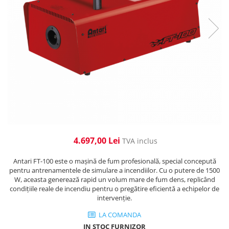
Cabluri de alimentare
Accesorii Microfoane
Software DMX
Conectori
Mixere audio
Wireless DMX
Conectori Pro
Efecte de lumină
Mixere pentru instalații
Conectori Standard
Mixere DJ
Globuri Disco
Legături de cabluri
Mixere PA (Public Address)
Lasere
Instalații audio
Efecte DJ & Club
Stroboscoape LED
Boxe PA (Public Address)
UV & Blacklight
Control Audio
Lumină Arhitecturală
Amplificatoare
Microfoane Desk
Exterior
4.697,00 Lei
TVA inclus
Accesorii
Interior
Antari FT-100 este o mașină de fum profesională, special concepută
Playere Audio
Decor
pentru antrenamentele de simulare a incendiilor. Cu o putere de 1500
Controler și alimentare
MP3 & USB players
W, aceasta generează rapid un volum mare de fum dens, replicând
condițiile reale de incendiu pentru o pregătire eficientă a echipelor de
Cabluri și accesorii
CD players
intervenție.
Lămpi
Amplificatoare
LA COMANDA
​​Halogen
Căști
IN STOC FURNIZOR