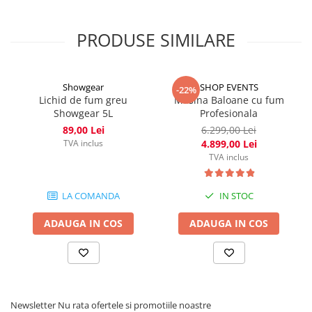
contribuind la o pregătire adecvată a personalului de
intervenție.
Construcție durabilă: Materialele de calitate și designul robust
PRODUSE SIMILARE
asigură o durată lungă de viață și rezistență în condiții de
utilizare intensivă.
Pentru performanțe optime, se recomandă utilizarea
lichidului de fum Antari FLP-6, special formulat pentru
Showgear
SHOP EVENTS
-22%
mașinile de antrenament la incendiu din seria FT.
Lichid de fum greu
Masina Baloane cu fum
Showgear 5L
Profesionala
89,00 Lei
6.299,00 Lei
TVA inclus
4.899,00 Lei
TVA inclus
LA COMANDA
IN STOC
ADAUGA IN COS
ADAUGA IN COS
Newsletter
Nu rata ofertele si promotiile noastre