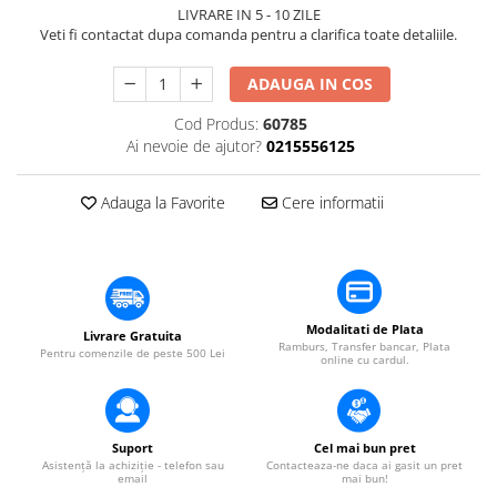
​​Descărcare
LIVRARE IN 5 - 10 ZILE
Sisteme asistență auditivă
Veti fi contactat dupa comanda pentru a clarifica toate detaliile.
​​Lumină UV și neagră
Procesoare & Convertoare
Alimentare & Distribuție
ADAUGA IN COS
Distribuitoare de putere
Cod Produs:
60785
Dimmer & Switch Packs
Ai nevoie de ajutor?
0215556125
Adauga la Favorite
Cere informatii
Modalitati de Plata
Livrare Gratuita
Ramburs, Transfer bancar, Plata
Pentru comenzile de peste 500 Lei
online cu cardul.
Suport
Cel mai bun pret
Asistență la achiziție - telefon sau
Contacteaza-ne daca ai gasit un pret
email
mai bun!