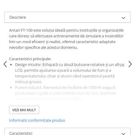
Descriere
Antari FT-100 este soluția ideală pentru instituțiile și organizațiile
care doresc să efectueze antrenamente de simulare a incendiilor
într-un mod eficient și realist, oferind caracteristici adaptate
nevoilor specifice ale acestui domeniu.
Caracteristici principale:
Design intuitiv: Echipată cu două butoane rotative și un afișaj
LCD, permite ajustarea ușoară a volumului de fum și a
temporizatorului, chiar și atunci când operatorul poartă
mănuși groase.
Putere ridicată: Elementul de încălzire de 1500 W asigură
producerea rapidă a unei cantități mari de fum, esențială
pentru simularea realistă a incendiilor.
Telecomandă wireless inclusă: FT-100 vine cu o telecomandă
VEZI MAI MULT
wireless W-2, oferind flexibilitate în operare de la distanță.
Design robust și vizibil: Carcasa de culoare roșie nu doar că
Informatii conformitate produs
oferă durabilitate, dar și o vizibilitate crescută, asemănătoare
echipamentelor reale de luptă împotriva incendiilor.
Caracteristici