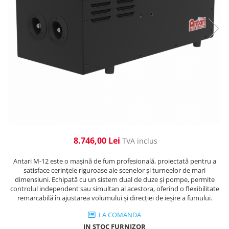
Cabluri de alimentare
Accesorii Microfoane
Software DMX
Conectori
Mixere audio
Wireless DMX
Conectori Pro
Efecte de lumină
Mixere pentru instalații
Conectori Standard
Mixere DJ
Globuri Disco
Legături de cabluri
Mixere PA (Public Address)
Lasere
Instalații audio
Efecte DJ & Club
Stroboscoape LED
Boxe PA (Public Address)
UV & Blacklight
Control Audio
Lumină Arhitecturală
Amplificatoare
Microfoane Desk
Exterior
8.746,00 Lei
TVA inclus
Accesorii
Interior
Antari M-12 este o mașină de fum profesională, proiectată pentru a
Playere Audio
Decor
satisface cerințele riguroase ale scenelor și turneelor de mari
Controler și alimentare
MP3 & USB players
dimensiuni. Echipată cu un sistem dual de duze și pompe, permite
controlul independent sau simultan al acestora, oferind o flexibilitate
Cabluri și accesorii
CD players
remarcabilă în ajustarea volumului și direcției de ieșire a fumului.
Lămpi
Amplificatoare
LA COMANDA
​​Halogen
Căști
IN STOC FURNIZOR