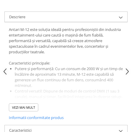
Descriere
Antari M-12 este soluția ideală pentru profesioniștii din industria
entertainment-ului care caută o mașină de fum fiabilă,
performantă și versatilă, capabilă să creeze atmosfere
spectaculoase în cadrul evenimentelor live, concertelor și
producțiilor teatrale.
Caracteristici principale:
Putere și performanță: Cu un consum de 2000 W și un timp de
încălzire de aproximativ 13 minute, M-12 este capabilă să
genereze un flux continuu de fum dens, consumând 400
ml/minut.
Control versatil: Dispune de moduri de control DMX (1 sau 3
canale), manual și timer, facilitând integrarea în diverse setup-
uri profesionale.
VEZI MAI MULT
Construcție robustă: Carcasa metalică de culoare neagră
asigură durabilitate și rezistență în condiții de utilizare intensă.
Informatii conformitate produs
Conectivitate extinsă: Echipată cu conectori powerCON TRUE1
și XLR 3P/5P pentru intrare și ieșire DMX, oferă compatibilitate
Caracteristici
cu o gamă largă de echipamente profesionale.