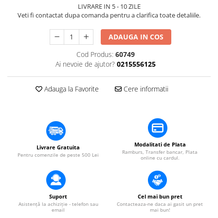
​​Descărcare
LIVRARE IN 5 - 10 ZILE
Sisteme asistență auditivă
Veti fi contactat dupa comanda pentru a clarifica toate detaliile.
​​Lumină UV și neagră
Procesoare & Convertoare
Alimentare & Distribuție
ADAUGA IN COS
Distribuitoare de putere
Cod Produs:
60749
Dimmer & Switch Packs
Ai nevoie de ajutor?
0215556125
Adauga la Favorite
Cere informatii
Modalitati de Plata
Livrare Gratuita
Ramburs, Transfer bancar, Plata
Pentru comenzile de peste 500 Lei
online cu cardul.
Suport
Cel mai bun pret
Asistență la achiziție - telefon sau
Contacteaza-ne daca ai gasit un pret
email
mai bun!