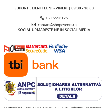
​​Descărcare
Sisteme asistență auditivă
​​Lumină UV și neagră
SUPORT CLIENTI
LUNI - VINERI | 09:00 - 18:00
Procesoare & Convertoare
Alimentare & Distribuție
0215556125
Distribuitoare de putere
contact@shopevents.ro
Dimmer & Switch Packs
SOCIAL
URMARESTE-NE IN SOCIAL MEDIA
©Copyright STUDIO FLASH EVENTS SRL 2026
Platforma E-commerce