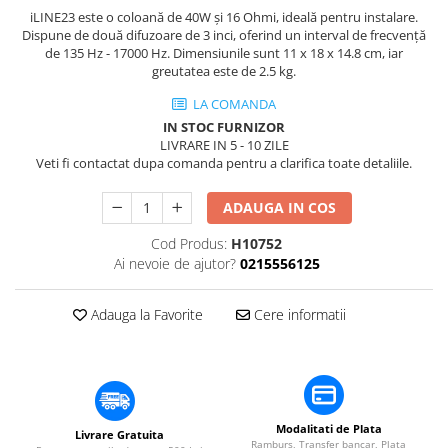
​​Descărcare
Sisteme asistență auditivă
iLINE23 este o coloană de 40W și 16 Ohmi, ideală pentru instalare.
​​Lumină UV și neagră
Dispune de două difuzoare de 3 inci, oferind un interval de frecvență
Procesoare & Convertoare
de 135 Hz - 17000 Hz. Dimensiunile sunt 11 x 18 x 14.8 cm, iar
Alimentare & Distribuție
greutatea este de 2.5 kg.
Distribuitoare de putere
LA COMANDA
Dimmer & Switch Packs
IN STOC FURNIZOR
LIVRARE IN 5 - 10 ZILE
Veti fi contactat dupa comanda pentru a clarifica toate detaliile.
ADAUGA IN COS
Cod Produs:
H10752
Ai nevoie de ajutor?
0215556125
Adauga la Favorite
Cere informatii
Modalitati de Plata
Livrare Gratuita
Ramburs, Transfer bancar, Plata