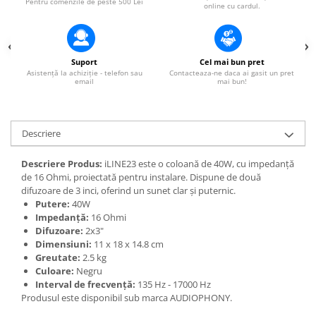
Pentru comenzile de peste 500 Lei
online cu cardul.
Suport
Cel mai bun pret
Asistență la achiziție - telefon sau
Contacteaza-ne daca ai gasit un pret
email
mai bun!
Descriere
Descriere Produs:
iLINE23 este o coloană de 40W, cu impedanță
de 16 Ohmi, proiectată pentru instalare. Dispune de două
difuzoare de 3 inci, oferind un sunet clar și puternic.
Putere:
40W
Impedanță:
16 Ohmi
Difuzoare:
2x3"
Dimensiuni:
11 x 18 x 14.8 cm
Greutate:
2.5 kg
Culoare:
Negru
Interval de frecvență:
135 Hz - 17000 Hz
Produsul este disponibil sub marca AUDIOPHONY.