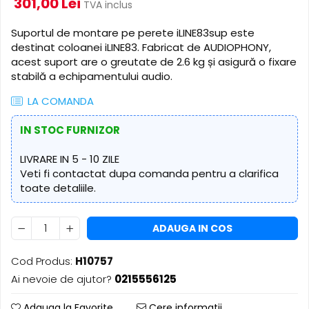
301,00 Lei
​​Descărcare
TVA inclus
Sisteme asistență auditivă
​​Lumină UV și neagră
Suportul de montare pe perete iLINE83sup este
Procesoare & Convertoare
Alimentare & Distribuție
destinat coloanei iLINE83. Fabricat de AUDIOPHONY,
acest suport are o greutate de 2.6 kg și asigură o fixare
Distribuitoare de putere
stabilă a echipamentului audio.
Dimmer & Switch Packs
LA COMANDA
IN STOC FURNIZOR
LIVRARE IN 5 - 10 ZILE
Veti fi contactat dupa comanda pentru a clarifica
toate detaliile.
ADAUGA IN COS
Cod Produs:
H10757
Ai nevoie de ajutor?
0215556125
Adauga la Favorite
Cere informatii