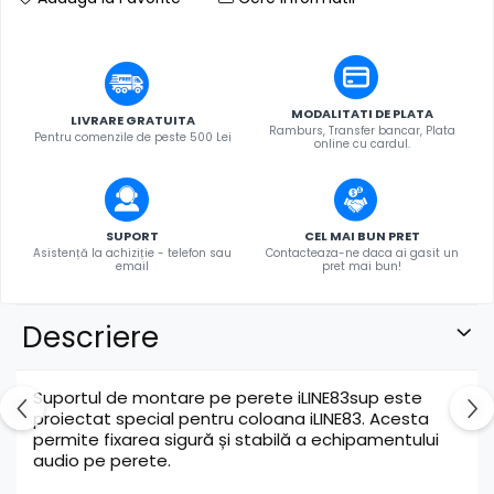
MODALITATI DE PLATA
LIVRARE GRATUITA
Ramburs, Transfer bancar, Plata
Pentru comenzile de peste 500 Lei
online cu cardul.
SUPORT
CEL MAI BUN PRET
Asistență la achiziție - telefon sau
Contacteaza-ne daca ai gasit un
email
pret mai bun!
Descriere
Suportul de montare pe perete iLINE83sup este
proiectat special pentru coloana iLINE83. Acesta
permite fixarea sigură și stabilă a echipamentului
audio pe perete.