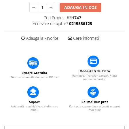
​​Descărcare
Sisteme asistență auditivă
ADAUGA IN COS
​​Lumină UV și neagră
Procesoare & Convertoare
Alimentare & Distribuție
Cod Produs:
H11747
Ai nevoie de ajutor?
0215556125
Distribuitoare de putere
Dimmer & Switch Packs
Adauga la Favorite
Cere informatii
Modalitati de Plata
Livrare Gratuita
Ramburs, Transfer bancar, Plata
Pentru comenzile de peste 500 Lei
online cu cardul.
Suport
Cel mai bun pret
Asistență la achiziție - telefon sau
Contacteaza-ne daca ai gasit un pret
email
mai bun!