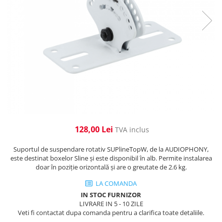
Cabluri de alimentare
Accesorii Microfoane
Software DMX
Conectori
Mixere audio
Wireless DMX
Conectori Pro
Efecte de lumină
Mixere pentru instalații
Conectori Standard
Mixere DJ
Globuri Disco
Legături de cabluri
Mixere PA (Public Address)
Lasere
Instalații audio
Efecte DJ & Club
Stroboscoape LED
Boxe PA (Public Address)
UV & Blacklight
Control Audio
Lumină Arhitecturală
Amplificatoare
128,00 Lei
TVA inclus
Microfoane Desk
Exterior
Accesorii
Interior
Suportul de suspendare rotativ SUPlineTopW, de la AUDIOPHONY,
Playere Audio
Decor
este destinat boxelor Sline și este disponibil în alb. Permite instalarea
doar în poziție orizontală și are o greutate de 2.6 kg.
Controler și alimentare
MP3 & USB players
LA COMANDA
Cabluri și accesorii
CD players
IN STOC FURNIZOR
Lămpi
Amplificatoare
LIVRARE IN 5 - 10 ZILE
​​Halogen
Veti fi contactat dupa comanda pentru a clarifica toate detaliile.
Căști