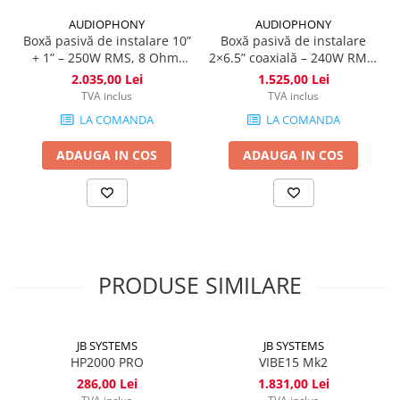
AUDIOPHONY
AUDIOPHONY
Boxă pasivă de instalare 10”
Boxă pasivă de instalare
+ 1” – 250W RMS, 8 Ohm,
2×6.5” coaxială – 240W RMS,
alb - Sline110W
8 Ohm, alb- Sline206W
2.035,00 Lei
1.525,00 Lei
TVA inclus
TVA inclus
LA COMANDA
LA COMANDA
ADAUGA IN COS
ADAUGA IN COS
PRODUSE SIMILARE
JB SYSTEMS
JB SYSTEMS
HP2000 PRO
VIBE15 Mk2
286,00 Lei
1.831,00 Lei