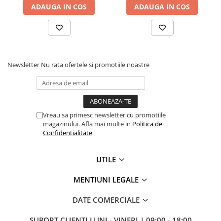
ADAUGA IN COS
ADAUGA IN COS
Dimmer & Switch Packs
Efecte Speciale
Consumabile - Lichid
Lichid de fum
Lichid Baloane
Newsletter
Nu rata ofertele si promotiile noastre
Lichid Zapada
Filtre lichid & Accesorii
Masini Fum
Vreau sa primesc newsletter cu promotiile
Masini Zapada
magazinului. Afla mai multe in
Politica de
Confidentialitate
Masini Baloane
Masini CO2
UTILE
Masini artificii
Ventilatoare
MENTIUNI LEGALE
Cabluri și conectori
DATE COMERCIALE
Cabluri asamblate
SUPORT CLIENTI
LUNI - VINERI | 09:00 - 18:00