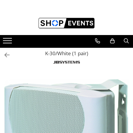
Toate Produsele
Articole petrecere
Memorii USB
Memorii USB din Lemn
K-30/White (1 pair)
Memorii USB cu pix si cutie lemn
Memorii USB Cristal in Cutie
Memorie USB Stick dop de pluta
Memorie USB forma de inima lemn
Album Foto sau Guestbook
Audio GuestBook
Panou Foto
Props & Creativitate
Audio
Boxe