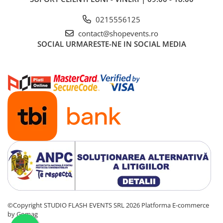
Cabluri Audio & DMX
Standard
0215556125
Pro
contact@shopevents.ro
Cabluri alimentare
SOCIAL
URMARESTE-NE IN SOCIAL MEDIA
Cabluri combinate
Cabluri computer
Adaptoare
Adaptoare Pro
Adaptoare Standard
Cabluri la rolă
Cabluri de semnal
Cabluri boxe
Cabluri de alimentare
Conectori
Conectori Pro
Conectori Standard
©Copyright STUDIO FLASH EVENTS SRL 2026
Platforma E-commerce
by Gomag
Legături de cabluri