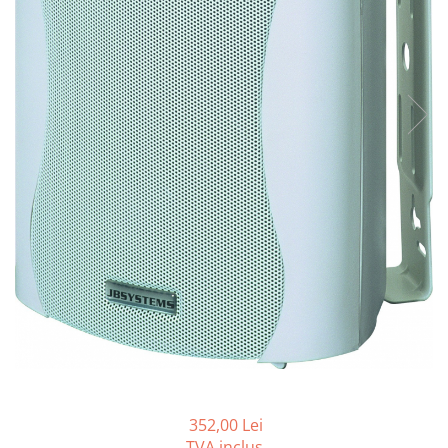
Boxe Pasive
Boxe Active
Boxe Portabile
Huse Boxe
Piese & componente - Boxe
Accesorii & Hardware
Woofere
Tweeters
Filtre audio
Difuzoare coaxiale
Microfoane
Microfoane cu fir
Microfoane wireless
Accesorii Microfoane
Mixere audio
352,00 Lei
Mixere pentru instalații
TVA inclus