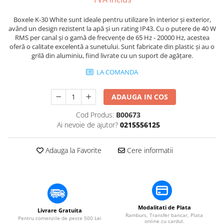
Mixere DJ
Mixere PA (Public Address)
Boxele K-30 White sunt ideale pentru utilizare în interior și exterior,
Instalații audio
având un design rezistent la apă și un rating IP43. Cu o putere de 40 W
RMS per canal și o gamă de frecvențe de 65 Hz - 20000 Hz, acestea
Boxe PA (Public Address)
oferă o calitate excelentă a sunetului. Sunt fabricate din plastic și au o
grilă din aluminiu, fiind livrate cu un suport de agățare.
Control Audio
Amplificatoare
LA COMANDA
Microfoane Desk
Accesorii
ADAUGA IN COS
Playere Audio
Cod Produs:
B00673
MP3 & USB players
Ai nevoie de ajutor?
0215556125
CD players
Adauga la Favorite
Cere informatii
Amplificatoare
Căști
Sisteme asistență auditivă
Procesoare & Convertoare
Modalitati de Plata
Livrare Gratuita
Efecte Lumini
Ramburs, Transfer bancar, Plata
Pentru comenzile de peste 500 Lei
online cu cardul.