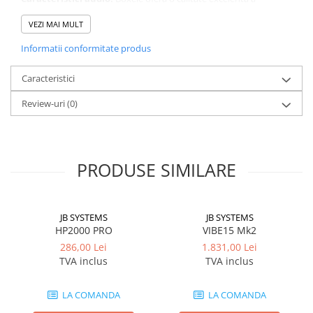
Globuri Disco
sunetului, fiind ideale pentru diverse aplicații.
VEZI MAI MULT
Lasere
Efecte DJ & Club
Informatii conformitate produs
Stroboscoape LED
Caracteristici
UV & Blacklight
Lumină Arhitecturală
Review-uri
(0)
Exterior
Interior
Decor
PRODUSE SIMILARE
Controler și alimentare
Cabluri și accesorii
Lămpi
JB SYSTEMS
JB SYSTEMS
HP2000 PRO
VIBE15 Mk2
​​Halogen
286,00 Lei
1.831,00 Lei
​​Descărcare
TVA inclus
TVA inclus
​​Lumină UV și neagră
Alimentare & Distribuție
LA COMANDA
LA COMANDA
Distribuitoare de putere