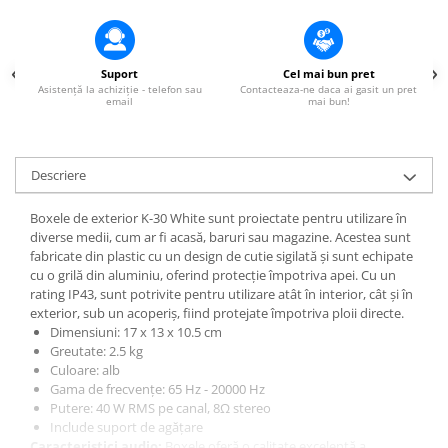
Lumini de scenă
Proiectoare (LED fixe)
Lumini Teatru
Suport
Cel mai bun pret
Proiectoare PAR
Asistență la achiziție - telefon sau
Contacteaza-ne daca ai gasit un pret
email
mai bun!
Accesorii
Scanere
Moving head
Descriere
Moving Spot
Moving Wash
Boxele de exterior K-30 White sunt proiectate pentru utilizare în
diverse medii, cum ar fi acasă, baruri sau magazine. Acestea sunt
Moving Beam
fabricate din plastic cu un design de cutie sigilată și sunt echipate
Moving head hibrid (BSW)
cu o grilă din aluminiu, oferind protecție împotriva apei. Cu un
Controlere
rating IP43, sunt potrivite pentru utilizare atât în interior, cât și în
exterior, sub un acoperiș, fiind protejate împotriva ploii directe.
Controlere simple
Dimensiuni: 17 x 13 x 10.5 cm
Console DMX
Greutate: 2.5 kg
Culoare: alb
Software DMX
Gama de frecvențe: 65 Hz - 20000 Hz
Wireless DMX
Putere: 40 W RMS pe canal, 8Ω stereo
Include suport de agățare
Efecte de lumină
Caracteristici audio:
Boxele oferă o calitate excelentă a