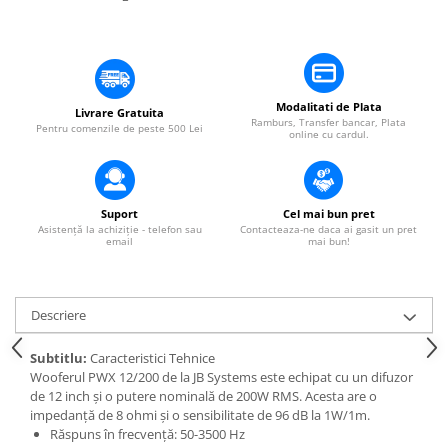
​​Descărcare
Sisteme asistență auditivă
​​Lumină UV și neagră
Procesoare & Convertoare
Alimentare & Distribuție
Distribuitoare de putere
Modalitati de Plata
Livrare Gratuita
Dimmer & Switch Packs
Ramburs, Transfer bancar, Plata
Pentru comenzile de peste 500 Lei
online cu cardul.
Suport
Cel mai bun pret
Asistență la achiziție - telefon sau
Contacteaza-ne daca ai gasit un pret
email
mai bun!
Descriere
Subtitlu:
Caracteristici Tehnice
Wooferul PWX 12/200 de la JB Systems este echipat cu un difuzor
de 12 inch și o putere nominală de 200W RMS. Acesta are o
impedanță de 8 ohmi și o sensibilitate de 96 dB la 1W/1m.
Răspuns în frecvență: 50-3500 Hz