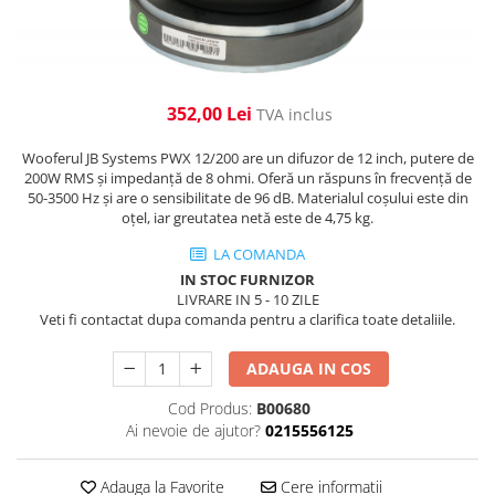
Cabluri de alimentare
Accesorii Microfoane
Software DMX
Conectori
Mixere audio
Wireless DMX
Conectori Pro
Efecte de lumină
Mixere pentru instalații
Conectori Standard
352,00 Lei
TVA inclus
Mixere DJ
Globuri Disco
Legături de cabluri
Mixere PA (Public Address)
Lasere
Wooferul JB Systems PWX 12/200 are un difuzor de 12 inch, putere de
Instalații audio
Efecte DJ & Club
200W RMS și impedanță de 8 ohmi. Oferă un răspuns în frecvență de
50-3500 Hz și are o sensibilitate de 96 dB. Materialul coșului este din
Stroboscoape LED
Boxe PA (Public Address)
oțel, iar greutatea netă este de 4,75 kg.
UV & Blacklight
Control Audio
LA COMANDA
Lumină Arhitecturală
Amplificatoare
IN STOC FURNIZOR
Microfoane Desk
Exterior
LIVRARE IN 5 - 10 ZILE
Veti fi contactat dupa comanda pentru a clarifica toate detaliile.
Accesorii
Interior
Playere Audio
Decor
ADAUGA IN COS
Controler și alimentare
MP3 & USB players
Cod Produs:
B00680
Cabluri și accesorii
CD players
Ai nevoie de ajutor?
0215556125
Lămpi
Amplificatoare
​​Halogen
Căști
Adauga la Favorite
Cere informatii