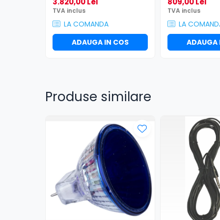
Efecte de lumină
3.820,00 Lei
809,00 Lei
TVA inclus
TVA inclus
Globuri Disco
LA COMANDA
LA COMAND
Lasere
Efecte DJ & Club
ADAUGA IN COS
ADAUGA 
Stroboscoape LED
UV & Blacklight
Lumină Arhitecturală
Produse similare
Exterior
Interior
Decor
Controler și alimentare
Cabluri și accesorii
Lămpi
​​Halogen
​​Descărcare
​​Lumină UV și neagră
Alimentare & Distribuție