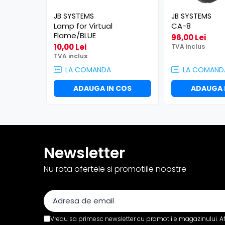
Distribuitoare de putere
JB SYSTEMS
JB SYSTEMS
Dimmer & Switch Packs
Lamp for Virtual
CA-8
Efecte Speciale
Flame/BLUE
96,00 Lei
10,00 Lei
TVA inclus
Consumabile - Lichid
TVA inclus
Lichid de fum
LA COMANDA
LA COMAND
Lichid Baloane
ADAUGA IN COS
ADAUGA 
Lichid Zapada
Filtre lichid & Accesorii
Masini Fum
Masini Zapada
Masini Baloane
Newsletter
Masini CO2
Nu rata ofertele si promotiile noastre
Masini artificii
Ventilatoare
Cabluri și conectori
Vreau sa primesc newsletter cu promotiile magazinului. A
Cabluri asamblate