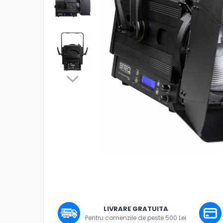
Boxe
Boxe Pasive
Boxe Active
Boxe Portabile
Huse Boxe
Piese & componente - Boxe
Accesorii & Hardware
Woofere
Tweeters
Filtre audio
Difuzoare coaxiale
Microfoane
Microfoane cu fir
Microfoane wireless
Distrib
Accesorii Microfoane
pe
Mixere audio
LIVRARE GRATUITA
Faceb
Pentru comenzile de peste 500 Lei