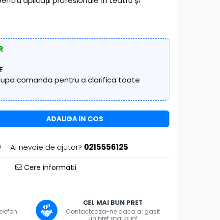
ntru aplicații profesionale în teatru și
R
E
 dupa comanda pentru a clarifica toate
ADAUGA IN COS
9
Ai nevoie de ajutor?
0215556125
Cere informatii
CEL MAI BUN PRET
telefon
Contacteaza-ne daca ai gasit
un pret mai bun!