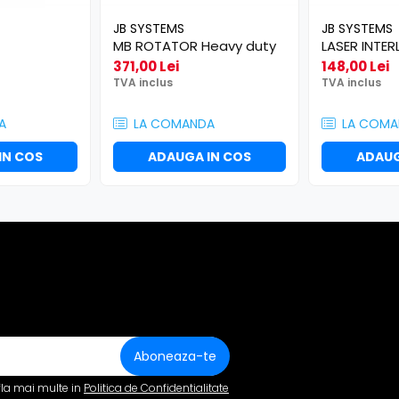
JB SYSTEMS
JB SYSTEMS
MB ROTATOR Heavy duty
LASER INTE
371,00 Lei
148,00 Lei
TVA inclus
TVA inclus
A
LA COMANDA
LA COMA
IN COS
ADAUGA IN COS
ADAUG
fla mai multe in
Politica de Confidentialitate