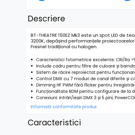
Mixere pentru instalații
Mixere DJ
Mixere PA (Public Address)
Descriere
Instalații audio
Boxe PA (Public Address)
BT-THEATRE 150EZ Mk3 este un spot LED de teat
3200K, depășind performanțele proiectoarelor 
Control Audio
Fresnel tradițional cu halogen.
Amplificatoare
Microfoane Desk
Caracteristici fotometrice excelente: CRI/Ra >9
Accesorii
Include cadru pentru filtre de culoare și barndo
Playere Audio
Sistem de răcire reproiectat pentru funcționar
Control DMX cu 7 moduri de canal diferite și c
MP3 & USB players
Dimming HF PWM fără flicker pentru înregistrări
CD players
Funcționalitate RDM pentru configurare de la d
Amplificatoare
Conexiuni: intrări/ieșiri DMX 3 și 5 pini, PowerCO
Căști
Informatii conformitate produs
Sisteme asistență auditivă
Caracteristici
Procesoare & Convertoare
Efecte Lumini