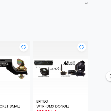
BRITEQ
BRITEQ
CKET SMALL
WTR-DMX DONGLE
FIRMWAR