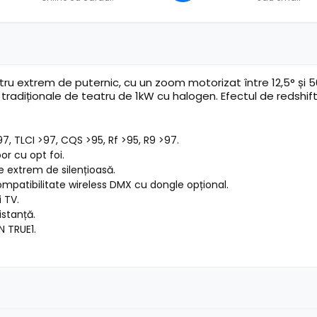
ru extrem de puternic, cu un zoom motorizat între 12,5° și 5
tradiționale de teatru de 1kW cu halogen. Efectul de redshif
7, TLCI >97, CQS >95, Rf >95, R9 >97.
or cu opt foi.
e extrem de silențioasă.
ompatibilitate wireless DMX cu dongle opțional.
 TV.
istanță.
N TRUE1.