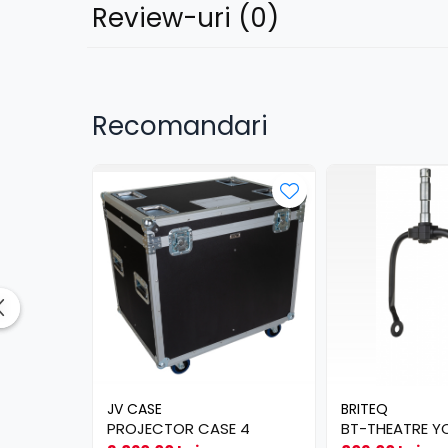
Review-uri
(0)
Lumini de scenă
Proiectoare (LED fixe)
Lumini Teatru
Proiectoare PAR
Recomandari
Accesorii
Scanere
Moving head
Moving Spot
Moving Wash
Moving Beam
Moving head hibrid (BSW)
Controlere
Controlere simple
Console DMX
Software DMX
JV CASE
BRITEQ
Wireless DMX
PROJECTOR CASE 4
BT-THEATRE Y