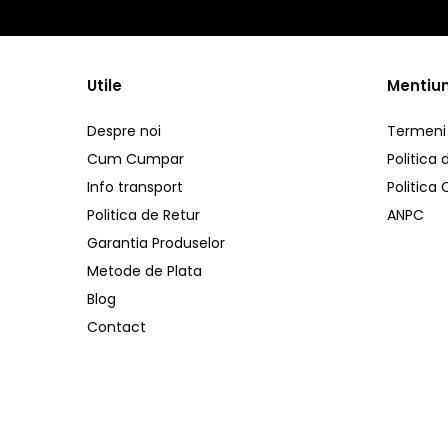
Cabluri Audio & DMX
Standard
Pro
Utile
Mentiun
Cabluri alimentare
Cabluri combinate
Despre noi
Termeni s
Cabluri computer
Cum Cumpar
Politica 
Adaptoare
Info transport
Politica
Adaptoare Pro
Politica de Retur
ANPC
Adaptoare Standard
Garantia Produselor
Cabluri la rolă
Metode de Plata
Cabluri de semnal
Blog
Cabluri boxe
Contact
Cabluri de alimentare
Conectori
Conectori Pro
Conectori Standard