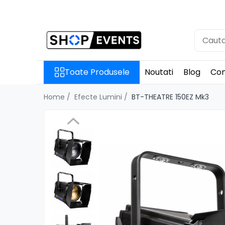
Toate Produsele
Articole petrecere
Memorii USB
Toate Produsele
Noutati
Blog
Con
Memorii USB din Lemn
Memorii USB cu pix si cutie lemn
Home /
Efecte Lumini /
BT-THEATRE 150EZ Mk3
Memorii USB Cristal in Cutie
Memorie USB Stick dop de pluta
Memorie USB forma de inima
lemn
Album Foto sau Guestbook
Audio GuestBook
Panou Foto
Props & Creativitate
Audio