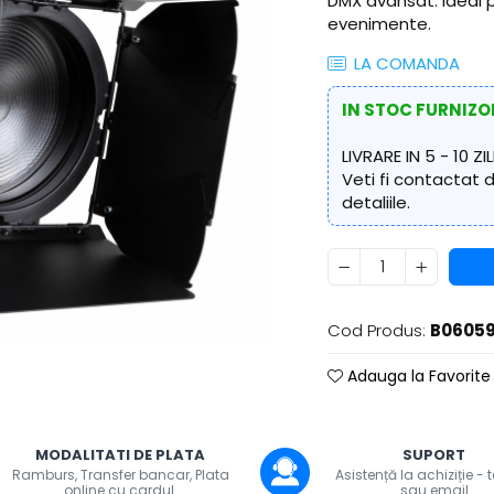
DMX avansat. Ideal pe
evenimente.
LA COMANDA
IN STOC FURNIZO
LIVRARE IN 5 - 10 ZIL
Veti fi contactat
detaliile.
Cod Produs:
B0605
Adauga la Favorite
uie
MODALITATI DE PLATA
SUPORT
ook
Ramburs, Transfer bancar, Plata
Asistență la achiziție - 
online cu cardul.
sau email