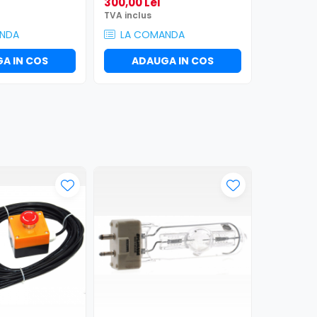
300,00 Lei
555,00 L
TVA inclus
TVA inclus
NDA
LA COMANDA
LA CO
A IN COS
ADAUGA IN COS
ADA